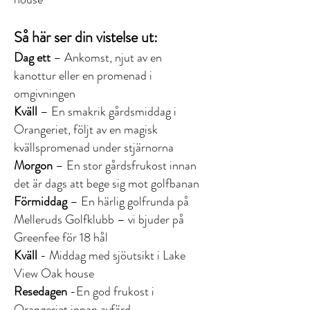
Så här ser din vistelse ut:
Dag ett
– Ankomst, njut av en
kanottur eller en promenad i
omgivningen
Kväll
– En smakrik gårdsmiddag i
Orangeriet, följt av en magisk
kvällspromenad under stjärnorna
Morgon
– En stor gårdsfrukost innan
det är dags att bege sig mot golfbanan
Förmiddag
– En härlig golfrunda på
Melleruds Golfklubb – vi bjuder på
Greenfee för 18 hål
Kväll
- Middag med sjöutsikt i Lake
View Oak house
Resedagen
-En god frukost i
Orangeriet
innan avfärd