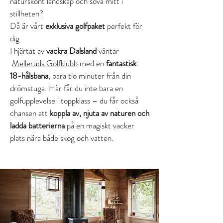
naturskönt landskap och sova mitt i
stillheten?
Då är vårt
exklusiva golfpaket
perfekt för
dig.
I hjärtat av
vackra Dalsland
väntar
Melleruds Golfklubb
med en
fantastisk
18-hålsbana
, bara tio minuter från din
drömstuga. Här får du inte bara en
golfupplevelse i toppklass – du får också
chansen att
koppla av, njuta av naturen och
ladda batterierna
på en magiskt vacker
plats nära både skog och vatten.