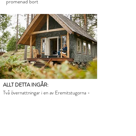
promenad bort
Välkommen till en
oförglömlig
golfupplevelse i Dalsland
– boka din
vistelse redan idag.
ALLT DETTA INGÅR:
Två övernattningar i en av Eremitstugorna -
Skifferhuset
eller
Eremitstugan
En dag med Golf på Melleruds GK -
Greenfee ingår!
Frukost i Orangeriet
Lunchpaket att ta med